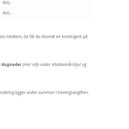
400,-
400,-
siv medlem, da får du tilsendt en kontingent på
 2 dugnader
(
mer info under Klubben/Årshjul og
ikring ligger under summen i treningsavgiften.